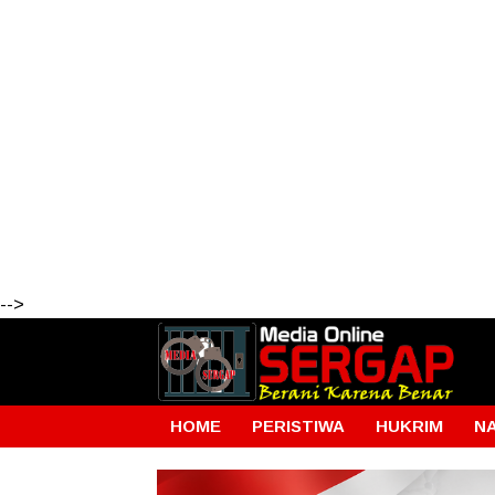
-->
HOME
PERISTIWA
HUKRIM
N