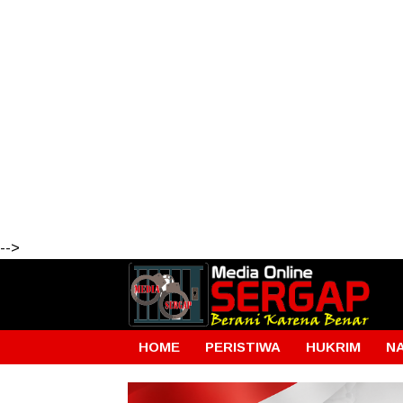
-->
HOME
PERISTIWA
HUKRIM
N