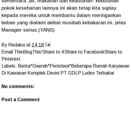
sementara ,air, makanan dan kebutuhan- kebutuhan
pokok keseharian lainnya ini akan tetap kita suplay
kepada mereka untuk membantu dalam meringankan
beban yang dialami akibat musibah kebakaran ini. jelas
Manager serius.(YANS)
By
Redaksi
at
14:18
Email This
BlogThis!
Share to X
Share to Facebook
Share to
Pinterest
Labels:
Berita*Daerah*Peristiwa*Beberapa Rumah Karyawan
Di Kawasan Komplek Devisi PT GDLP Ludes Terbakar
No comments:
Post a Comment