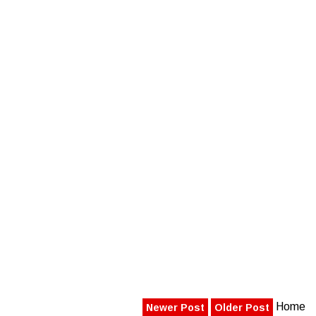
Home
Newer Post
Older Post