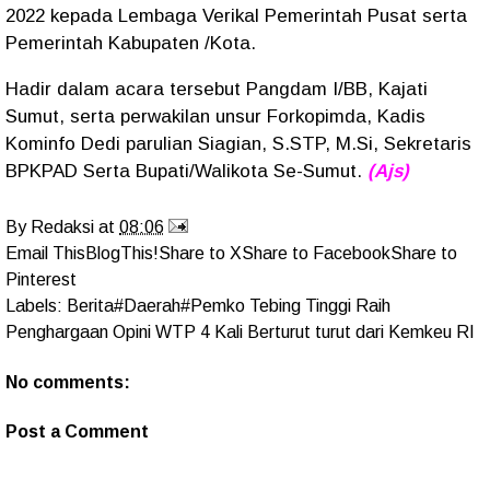
2022 kepada Lembaga Verikal Pemerintah Pusat serta
Pemerintah Kabupaten /Kota.
Hadir dalam acara tersebut Pangdam I/BB, Kajati
Sumut, serta perwakilan unsur Forkopimda, Kadis
Kominfo Dedi parulian Siagian, S.STP, M.Si, Sekretaris
BPKPAD Serta Bupati/Walikota Se-Sumut.
(Ajs)
By
Redaksi
at
08:06
Email This
BlogThis!
Share to X
Share to Facebook
Share to
Pinterest
Labels:
Berita#Daerah#Pemko Tebing Tinggi Raih
Penghargaan Opini WTP 4 Kali Berturut turut dari Kemkeu RI
No comments:
Post a Comment