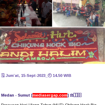
🗓️ Jum’at, 15-Sept-2023_🕙 14.50 WIB
Medan - Sumut [
mediasergap.com
] ⚖️🇮🇩