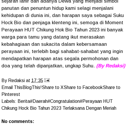
sejarah lahir dan adanya Dewa yang menjadi simbol
panutan dan penuntun hidup kami selagi menjalani
kehidupan di dunia ini, dan harapan saya sebagai Suku
Hock Bio dan penjaga klenteng ini, semoga di Moment
Perayaan HUT Chikung Hok Bio Tahun 2023 ini banyak
warga para tamu yang datang ikut merasakan
kebahagiaan dan sukacita dalam kebersamaan
perayaan ini, terlebih bagi sahabat-sahabat yang ingin
mendapatkan harapan atas segala permohonan dan
doa yang telah dipanjatkan, ungkap Suhu.
(By Redaksi)
By
Redaksi
at
17:35
Email This
BlogThis!
Share to X
Share to Facebook
Share to
Pinterest
Labels:
Berita#Daerah#Congratulation#Perayaan HUT
Chikung Hock Bio Tahun 2023 Terlaksana Dengan Meriah
No comments: