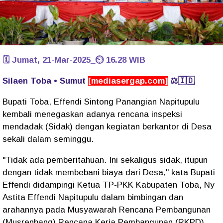
🗓️ Jumat, 21-Mar-2025_⏲️ 16.28 WIB
Silaen Toba • Sumut
[mediasergap.com]
⚖️🇮🇩
Bupati Toba, Effendi Sintong Panangian Napitupulu
kembali menegaskan adanya rencana inspeksi
mendadak (Sidak) dengan kegiatan berkantor di Desa
sekali dalam seminggu.
"Tidak ada pemberitahuan. Ini sekaligus sidak, itupun
dengan tidak membebani biaya dari Desa," kata Bupati
Effendi didampingi Ketua TP-PKK Kabupaten Toba, Ny
Astita Effendi Napitupulu dalam bimbingan dan
arahannya pada Musyawarah Rencana Pembangunan
(Musrenbang) Rencana Kerja Pembangunan (RKPD)