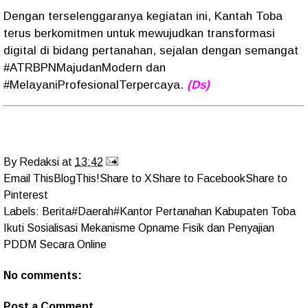
Dengan terselenggaranya kegiatan ini, Kantah Toba
terus berkomitmen untuk mewujudkan transformasi
digital di bidang pertanahan, sejalan dengan semangat
#ATRBPNMajudanModern dan
#MelayaniProfesionalTerpercaya.
(Ds)
By
Redaksi
at
13:42
Email This
BlogThis!
Share to X
Share to Facebook
Share to
Pinterest
Labels:
Berita#Daerah#Kantor Pertanahan Kabupaten Toba
Ikuti Sosialisasi Mekanisme Opname Fisik dan Penyajian
PDDM Secara Online
No comments:
Post a Comment