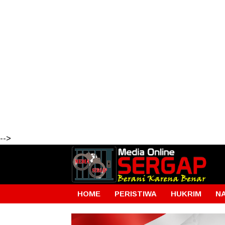
-->
HOME
PERISTIWA
HUKRIM
N