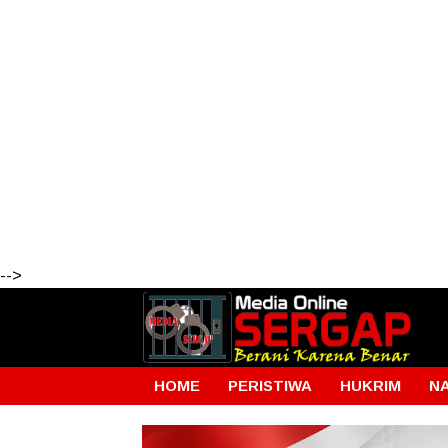
-->
HOME
PERISTIWA
HUKRIM
N