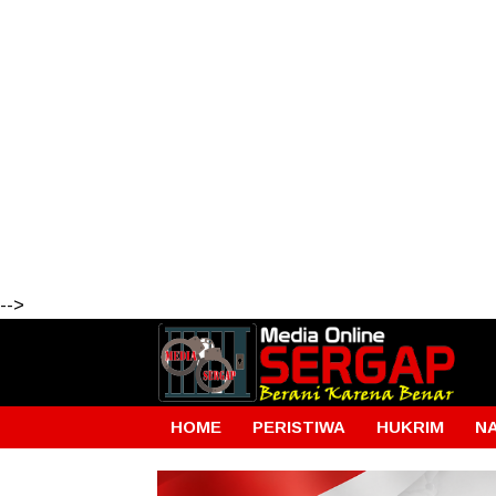
-->
HOME
PERISTIWA
HUKRIM
N