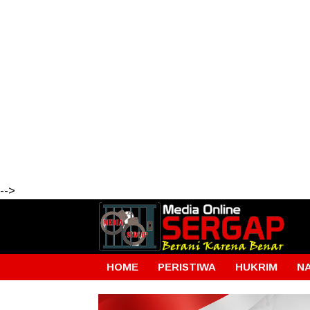
-->
HOME
PERISTIWA
HUKRIM
N