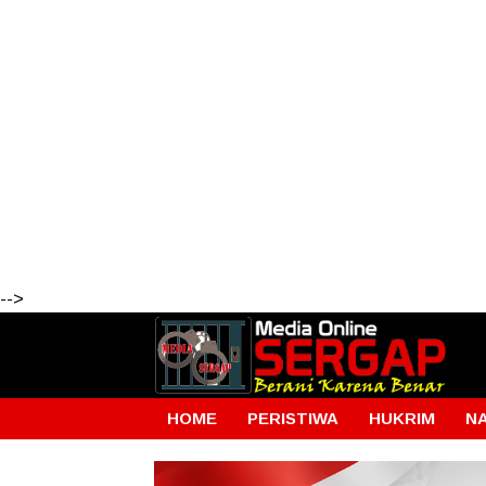
-->
HOME
PERISTIWA
HUKRIM
N