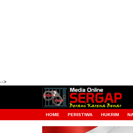
-->
HOME
PERISTIWA
HUKRIM
N