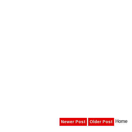
Home
Newer Post
Older Post