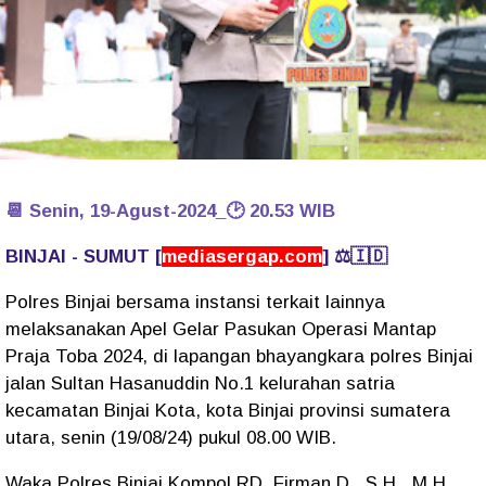
📆 Senin, 19-Agust-2024_🕑 20.53 WIB
BINJAI - SUMUT [
mediasergap.com
] ⚖️🇮🇩
Polres Binjai bersama instansi terkait lainnya
melaksanakan Apel Gelar Pasukan Operasi Mantap
Praja Toba 2024, di lapangan bhayangkara polres Binjai
jalan Sultan Hasanuddin No.1 kelurahan satria
kecamatan Binjai Kota, kota Binjai provinsi sumatera
utara, senin (19/08/24) pukul 08.00 WIB.
Waka Polres Binjai Kompol RD. Firman D., S.H., M.H.,