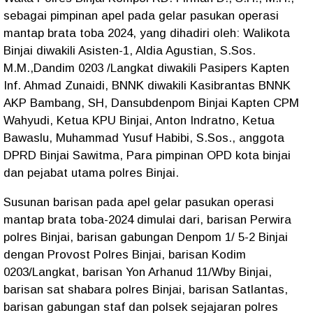
sebagai pimpinan apel pada gelar pasukan operasi
mantap brata toba 2024, yang dihadiri oleh: Walikota
Binjai diwakili Asisten-1, Aldia Agustian, S.Sos.
M.M.,Dandim 0203 /Langkat diwakili Pasipers Kapten
Inf. Ahmad Zunaidi, BNNK diwakili Kasibrantas BNNK
AKP Bambang, SH, Dansubdenpom Binjai Kapten CPM
Wahyudi, Ketua KPU Binjai, Anton Indratno, Ketua
Bawaslu, Muhammad Yusuf Habibi, S.Sos., anggota
DPRD Binjai Sawitma, Para pimpinan OPD kota binjai
dan pejabat utama polres Binjai.
Susunan barisan pada apel gelar pasukan operasi
mantap brata toba-2024 dimulai dari, barisan Perwira
polres Binjai, barisan gabungan Denpom 1/ 5-2 Binjai
dengan Provost Polres Binjai, barisan Kodim
0203/Langkat, barisan Yon Arhanud 11/Wby Binjai,
barisan sat shabara polres Binjai, barisan Satlantas,
barisan gabungan staf dan polsek sejajaran polres