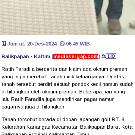
🗓️
Jum‘at, 20-Des-2024_⏲️ 06.45 WIB
Balikpapan • Kaltim [
mediasergap.com
] ⚖️🇮🇩
Ratih Faradila bercerita dan klaim ada oknum preman
yang ingin merebut tanah milik keluarganya. Di atas
tanah tersebut berdiri sebuah pondok kecil namun sudah
di hilangkan oleh oknum preman. Beberapa hari yang
lalu Ratih Faradila juga mendirikan pagar namun
pagarnya juga di hilangkan.
Tanah tersebut berada di depan lapangan golf RT. 8
Kelurahan Kariangau Kecamatan Balikpapan Barat Kota
Balikpapan Provinsi Kalimantan Timur.