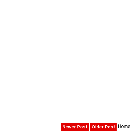
Home
Newer Post
Older Post