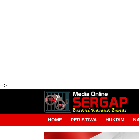
-->
HOME
PERISTIWA
HUKRIM
N