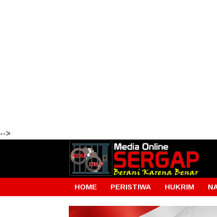
-->
HOME
PERISTIWA
HUKRIM
N