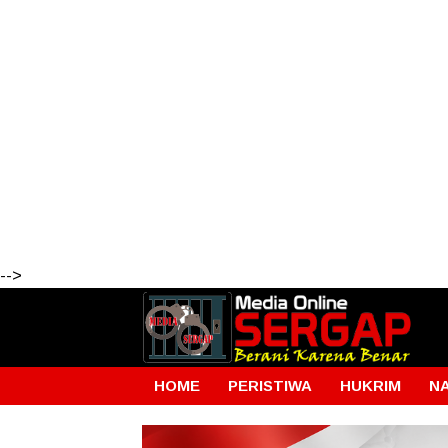
-->
HOME
PERISTIWA
HUKRIM
N