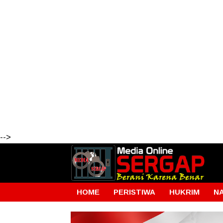
-->
HOME
PERISTIWA
HUKRIM
N