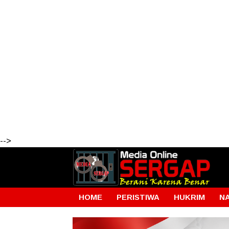
-->
HOME
PERISTIWA
HUKRIM
N