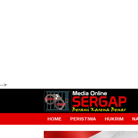
-->
HOME
PERISTIWA
HUKRIM
N