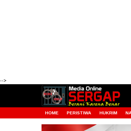
-->
HOME
PERISTIWA
HUKRIM
N