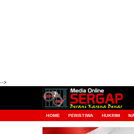
-->
HOME
PERISTIWA
HUKRIM
N