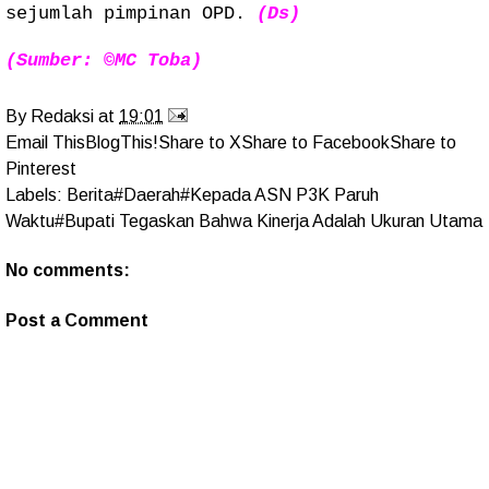
sejumlah pimpinan OPD.
(Ds)
(Sumber: ©MC Toba)
By
Redaksi
at
19:01
Email This
BlogThis!
Share to X
Share to Facebook
Share to
Pinterest
Labels:
Berita#Daerah#Kepada ASN P3K Paruh
Waktu#Bupati Tegaskan Bahwa Kinerja Adalah Ukuran Utama
No comments:
Post a Comment