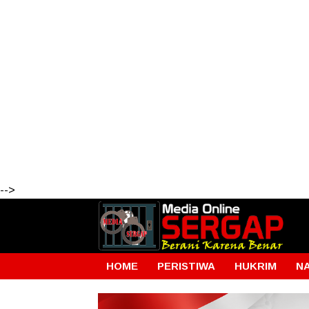
-->
HOME
PERISTIWA
HUKRIM
N