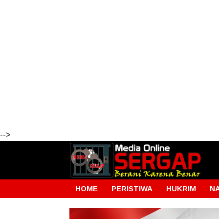
-->
HOME
PERISTIWA
HUKRIM
N