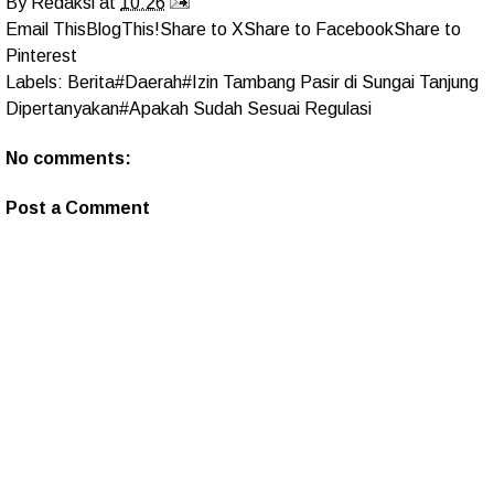
By
Redaksi
at
10:26
Email This
BlogThis!
Share to X
Share to Facebook
Share to
Pinterest
Labels:
Berita#Daerah#Izin Tambang Pasir di Sungai Tanjung
Dipertanyakan#Apakah Sudah Sesuai Regulasi
No comments:
Post a Comment