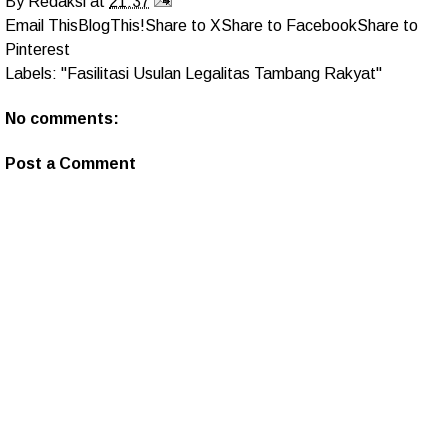
By
Redaksi
at
21:37
Email This
BlogThis!
Share to X
Share to Facebook
Share to
Pinterest
Labels:
"Fasilitasi Usulan Legalitas Tambang Rakyat"
No comments:
Post a Comment