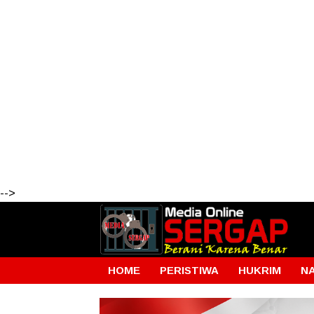
-->
HOME
PERISTIWA
HUKRIM
N