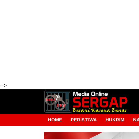
-->
HOME
PERISTIWA
HUKRIM
N