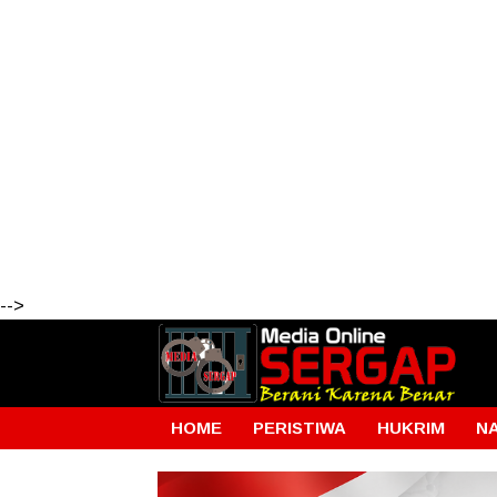
-->
HOME
PERISTIWA
HUKRIM
N